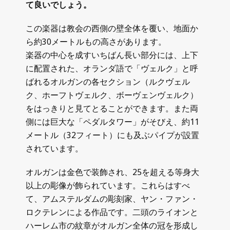
て良いでしょう。
この楽器は教会の西側の壁全体を覆い、地面か
ら約30メートルもの高さがあります。
楽器の中心を成すいちばん長い部分には、上下
に配置された、オランダ語で「ヴェルク」と呼
ばれるオルガンの各セクション（ルクヴェル
ク、ホーフトヴェルク、ボーヴェンヴェルク）
をはっきりと見てとることができます。また両
側には巨大な「ペダルタワー」がそびえ、約11
メートル（32フィート）にも及ぶパイプが設置
されています。
オルガンは金色で装飾され、25を超える等身大
以上の彫像が飾られています。これらはすべ
て、アムステルダムの彫刻家、ヤン・ファン・
ロクテレンによる作品です。二頭のライオンと
ハーレム市の紋章がオルガン全体の冠を形成し