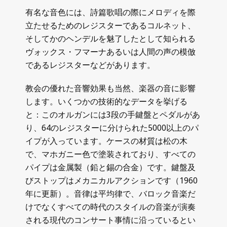
有名な音色には、詩篇歌唱の際にメロディを際
立たせるためのレジスターであるコルネット、
そしてかのヘンデルを魅了したとして知られる
ヴォックス・フマーナあるいは人間の声の模倣
であるレジスターなどがあります。
教会の優れた音響効果も当然、楽器の音に影響
します。いくつかの技術的なデータを挙げる
と：このオルガンには3段の手鍵盤とペダルがあ
り、64のレジスターに分けられた5000以上のパ
イプが入っています。ケースの材質は松の木
で、マホガニー色で塗装されており、すべての
パイプは金属製（鉛と錫の合金）です。鍵盤及
びストップはメカニカルアクションです（1960
年に更新）。音律は平均律で、バロック音楽だ
けでなくすべての時代のスタイルの音楽が演奏
される現代のコンサート事情に沿っているとい