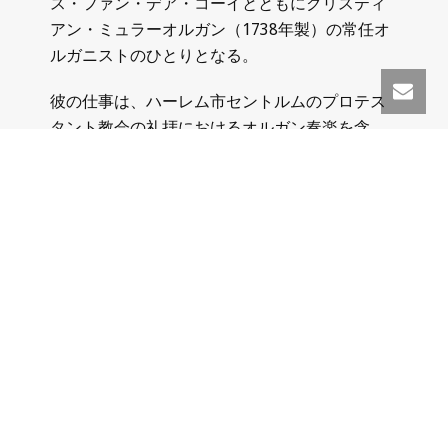
ス・ファン・デア・コーイとともにクリスティ
アン・ミュラーオルガン（1738年製）の常任オ
ルガニストのひとりとなる。
彼の仕事は、ハーレム市セントルムのプロテス
タント教会の礼拝におけるオルガン奏楽を含
む。また、夏期に毎週開催されるコンサート・
ヴェスパー（夕拝）の企画・プログラム作成及
び進行も担当。さらに、ハーレム市主催のオル
ガンコンサートのプログラム作成にも関わり、
ミュラーオルガンの管理と運営の責任も負う。
1998年、アントン・パウは、改革派教会
（Hervormde Kerk、現プロテスタント教会）よ
りハーレムの大教会（聖バーヴォ教会）及び新
教会のカントールに任命され、教会聖歌隊アウ
デ・バーヴォ・カントライを指導している（カ
ントライのページを参照）。彼はその他のヴォ