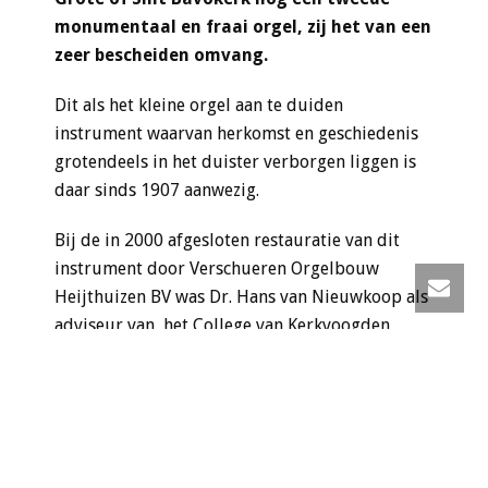
monumentaal en fraai orgel, zij het van een
zeer bescheiden omvang.
Dit als het kleine orgel aan te duiden
instrument waarvan herkomst en geschiedenis
grotendeels in het duister verborgen liggen is
daar sinds 1907 aanwezig.
Bij de in 2000 afgesloten restauratie van dit
instrument door Verschueren Orgelbouw
Heijthuizen BV was Dr. Hans van Nieuwkoop als
adviseur van het College van Kerkvoogden
betrokken.
Dit orgel werd door de Hervormde Gemeente
Haarlem in 1906 aangekocht van het
Liefdesgesticht te Breda en in 1907 in de Grote