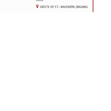
GROTE OF ST.- BAVOKERK (INGANG
GROTE MARKT 22)
10:00 - 11:00
Zondagsviering, ds. W. van Dijk – Heij
GROTE OF ST.- BAVOKERK (INGANG
GROTE MARKT 22)
3
4
5
UWE KERK
we Kerksplein 36,