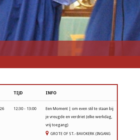
TIJD
INFO
026
12:30 - 13:00
Een Moment | om even stil te staan bij
je vreugde en verdriet (elke werkdag,
vrij toegang)
GROTE OF ST.- BAVOKERK (INGANG