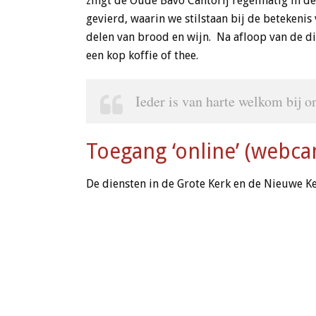
zingt de Oude Bavo Cantorij regelmatig in d
gevierd, waarin we stilstaan bij de betekenis
delen van brood en wijn. Na afloop van de di
een kop koffie of thee.
Ieder is van harte welkom bij o
Toegang ‘online’ (webc
De diensten in de Grote Kerk en de Nieuwe Ker
Ook kunnen ze achteraf worden bezien (‘on d
Toegang ‘online’ tot de Grote Kerk en Nieuwe K
Toegang ‘on demand’ tot de Grote Kerk en Nie
Orde van dienst
De orde van dienst kunt u, indien beschikba