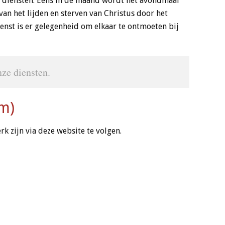
e diensten. Eens in de maand wordt het avondmaal
 van het lijden en sterven van Christus door het
enst is er gelegenheid om elkaar te ontmoeten bij
nze diensten.
am)
k zijn via deze website te volgen.
emand’).
erk (klik hier)
uwe Kerk (klik hier)
ar, op dezelfde zondag en gedurende enkele weken