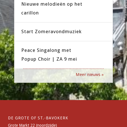
Nieuwe melodieën op het
carillon
Start Zomeravondmuziek
Peace Singalong met
Popup Choir | ZA 9 mei
Meer nieuws »
DE GROTE OF ST.-BAVOKERK
Grote Markt 22 (noordzijde)