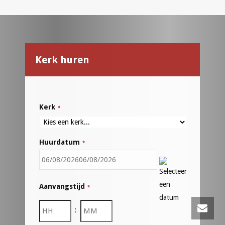
Kerk huren
Kerk
*
Huurdatum
*
MM
Aanvangstijd
*
slash
DD
:
slash