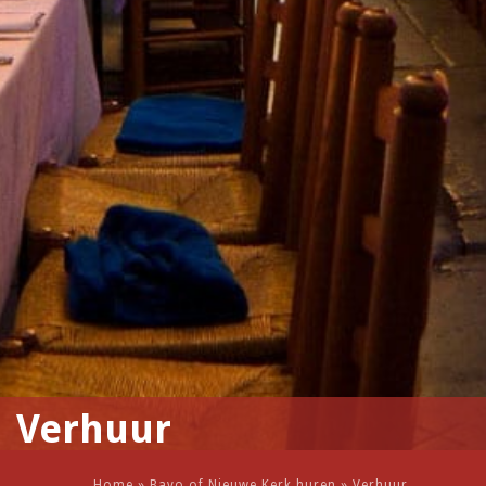
Verhuur
Home
»
Bavo of Nieuwe Kerk huren
»
Verhuur