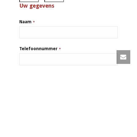
Uw gegevens
Naam
*
Telefoonnummer
*
E-mailadres
*
Soort gelegenheid en uw verzoek
*