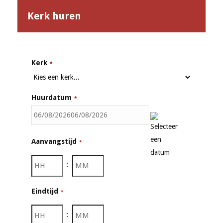
Kerk huren
Kerk
*
Huurdatum
*
MM
Aanvangstijd
*
slash
DD
:
slash
JJJJ
Eindtijd
*
: