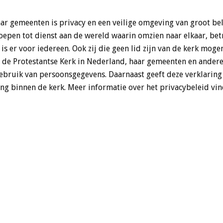
ar gemeenten is privacy en een veilige omgeving van groot be
oepen tot dienst aan de wereld waarin omzien naar elkaar, be
 is er voor iedereen. Ook zij die geen lid zijn van de kerk mo
n de Protestantse Kerk in Nederland, haar gemeenten en ander
ebruik van persoonsgegevens. Daarnaast geeft deze verklaring 
g binnen de kerk. Meer informatie over het privacybeleid vin
 het bedrijf Google, als deel van de “Google Analytics”-dienst.
ijgen over hoe bezoekers de website gebruiken.
UWE KERK