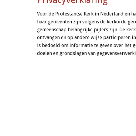
Voor de Protestantse Kerk in Nederland en ha
haar gemeenten zijn volgens de kerkorde ger
gemeenschap belangrijke pijlers zijn. De kerk
ontvangen en op andere wijze participeren i
is bedoeld om informatie te geven over het g
doelen en grondslagen van gegevensverwerkin
Cookieverklaring
Via de website wordt een cookie geplaatst van
dienst om bij te houden en rapportages te kr
DE GROTE OF ST.-BAVOKERK
NIE