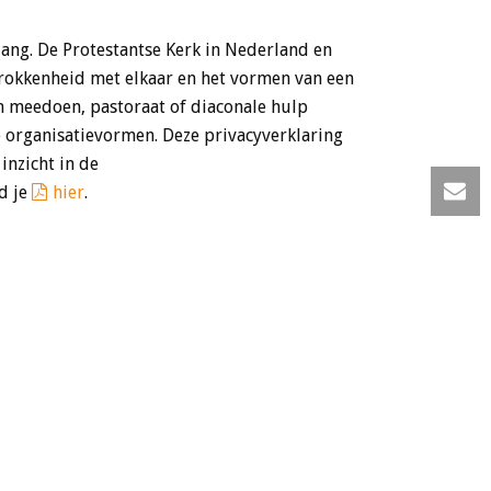
lang. De Protestantse Kerk in Nederland en
trokkenheid met elkaar en het vormen van een
gen meedoen, pastoraat of diaconale hulp
e organisatievormen. Deze privacyverklaring
inzicht in de
d je
hier
.
 De Grote of St.-Bavokerk gebruikt deze
VOLG ONS