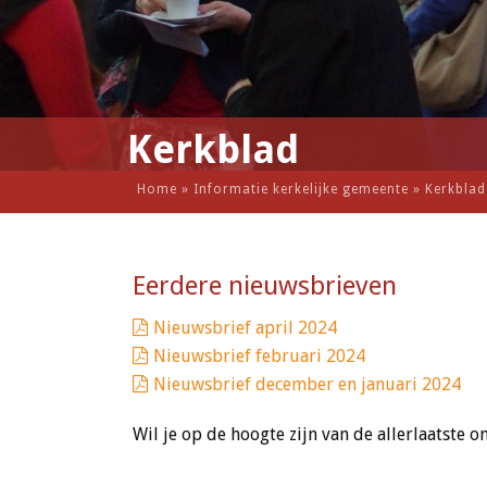
Kerkblad
Home
»
Informatie kerkelijke gemeente
»
Kerkblad
Eerdere nieuwsbrieven
Nieuwsbrief april 2024
Nieuwsbrief februari 2024
Nieuwsbrief december en januari 2024
Wil je op de hoogte zijn van de allerlaatste