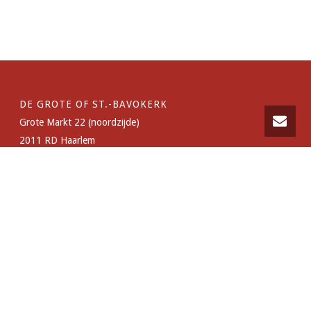
DE GROTE OF ST.-BAVOKERK
Grote Markt 22 (noordzijde)
2011 RD Haarlem
NIEUWE KERK
Nieuwe Kerksplein 36,
2011 ZT Haarlem
VOLG ONS