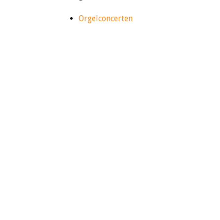
Orgelconcerten
DE GROTE OF ST.-BAVOKERK
NIE
Grote Markt 22 (noordzijde)
Nieu
2011 RD Haarlem
2011
Copyright All Rights Reserved © 2015-18
Disclaimer en c