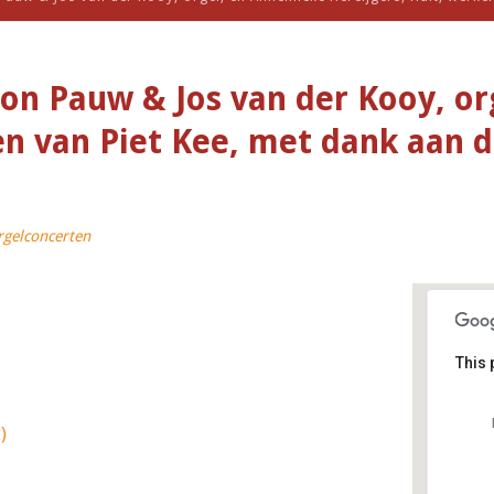
ton Pauw & Jos van der Kooy, o
ken van Piet Kee, met dank aan 
rgelconcerten
This 
)