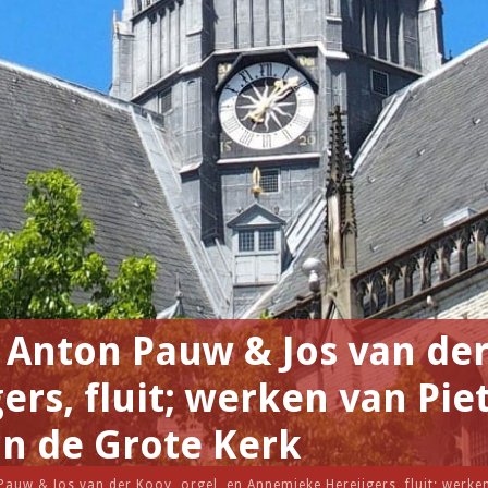
 Anton Pauw & Jos van der
rs, fluit; werken van Pie
an de Grote Kerk
auw & Jos van der Kooy, orgel, en Annemieke Hereijgers, fluit; werke