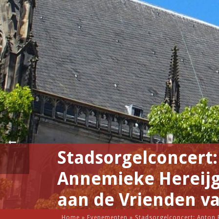
Stadsorgelconcert:
Annemieke Hereijge
aan de Vrienden v
Home
»
Evenementen
»
Stadsorgelconcert: Anton P