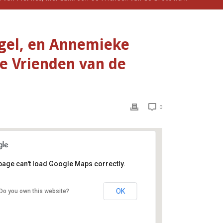
rgel, en Annemieke
de Vrienden van de
0
page can't load Google Maps correctly.
Grote of St.- Bavokerk (ingang
Grote Markt 22)
OK
Do you own this website?
Grote Markt 22 - Haarlem
Evenementen