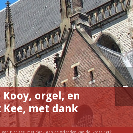
 Kooy, orgel, en
t Kee, met dank
n van Piet Kee, met dank aan de Vrienden van de Grote Kerk