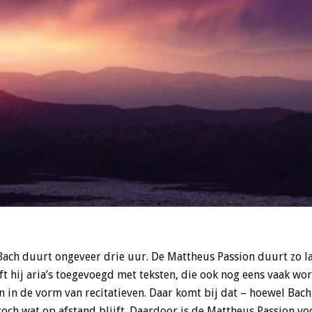
ach duurt ongeveer drie uur. De Mattheus Passion duurt zo la
ft hij aria’s toegevoegd met teksten, die ook nog eens vaak wo
 in de vorm van recitatieven. Daar komt bij dat – hoewel Bach 
 toch wat op afstand blijft. Daardoor is de Mattheus Passion v