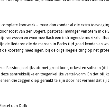
et complete koorwerk – maar dan zonder al die extra toevoegin
door Joost van den Bogert, pastoraal manager van Stem in de S
 zijn verweven en waarmee Bach een indringende muzikale illust
zijn de liederen die de mensen in Bachs tijd goed kenden en w
met de koorzang meezingen, bij de orgelbegeleiding op het grot
s Passion jaarlijks uit met groot koor, orkest en solisten (dit
 deze aantrekkelijke en toegankelijke vertel-vorm. En dat blijk
ensen die zeggen diep geraakt te zijn door het verhaal dat zij
Marcel den Dulk