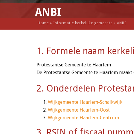
ANBI
Home
»
Informatie kerkelijke gemeente
»
ANBI
1. Formele naam kerkel
Protestantse Gemeente te Haarlem
De Protestantse Gemeente te Haarlem maakt d
2. Onderdelen Protest
Wijkgemeente Haarlem-Schalkwijk
Wijkgemeente Haarlem-Oost
Wijkgemeente Haarlem-Centrum
3. RSIN of fiscaal numm